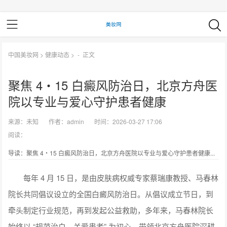
中国美妆网
>
健康动态
> -
正文
聚焦 4・15 白癜风防治日，北京方舟医
院以专业与爱心守护患者健康
来源：
未知
作者：
admin
时间：2026-03-27 17:06
阅读：
导读：聚焦 4・15 白癜风防治日，北京方舟医院以专业与爱心守护患者健康...
每年 4 月 15 日，是由皮肤病权威专家蔡瑞康教授、马春林
院长共同倡议设立的全国白癜风防治日。从倡议成立节日，到
牵头制定行业规范，再到发起公益救助，多年来，马春林院长
始终以 “规范治白、关爱患者” 为初心，带领北京方舟医院深耕