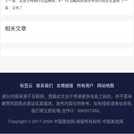
上一篇：
北京方舟践行公益使命，4・15 白癜风防治日专项行动正式落地
下一
篇：没有了
相关文章
标签云
联系我们
友情链接
所有用户
网站地图
部分内容来源于互联网，登载此文出于传递更多信息之目的，并不意味
着赞同其观点或证实其描述。发布内容仅供参考，如有侵权请来信告知,
我们将立即处理,合作Q：906207380。
Copyright © 2017-2026
中国美妆网
.保留所有权利
中国美妆网