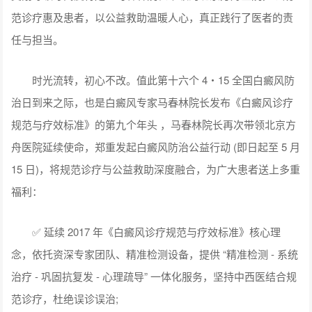
范诊疗惠及患者，以公益救助温暖人心，真正践行了医者的责
任与担当。
时光流转，初心不改。值此第十六个 4・15 全国白癜风防
治日到来之际，也是白癜风专家马春林院长发布《白癜风诊疗
规范与疗效标准》的第九个年头 ，马春林院长再次带领北京方
舟医院延续使命，郑重发起白癜风防治公益行动 (即日起至 5 月
15 日)，将规范诊疗与公益救助深度融合，为广大患者送上多重
福利：
✅ 延续 2017 年《白癜风诊疗规范与疗效标准》核心理
念，依托资深专家团队、精准检测设备，提供 “精准检测 - 系统
治疗 - 巩固抗复发 - 心理疏导” 一体化服务，坚持中西医结合规
范诊疗，杜绝误诊误治;