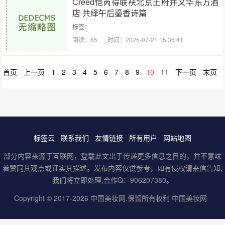
Creed恺芮得联袂北京王府井文华东方酒
店 共绎午后鎏香诗篇
标签：
阅读：85
时间：2025-07-21 15:36:41
首页
上一页
1
2
3
4
5
6
7
8
9
10
11
下一页
末页
标签云
联系我们
友情链接
所有用户
网站地图
部分内容来源于互联网，登载此文出于传递更多信息之目的，并不意味
着赞同其观点或证实其描述。发布内容仅供参考，如有侵权请来信告知,
我们将立即处理,合作Q：906207380。
Copyright © 2017-2026
中国美妆网
.保留所有权利
中国美妆网