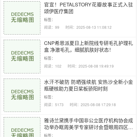
官宣！PETALSTORY花瓣故事正式入驻
颂伊医疗集团
标签：
阅读：99
时间：2025-08-13 11:08:12
CNP希恩派夏日上新院线专研毛孔护理礼
盒 净澈毛孔，细腻肌肤好状态！
标签：
阅读：102
时间：2025-08-08 19:49:19
水汗不破防 防晒强续航 安热沙全新小金
瓶硬核助力夏日桨板骄阳时刻
标签：
阅读：5173
时间：2025-08-08 17:29:18
雅诗兰黛携手中国非公立医疗机构协会成
功举办眶周美学专家研讨会暨眼周四区年
轻方案发布会
标签：