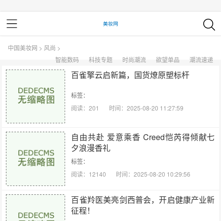
中国美妆网
>
风尚
>
智能数码
科技专题
时尚潮流
欲望单品
潮流速递
百雀擎云启新篇，国货燎原塑标杆
标签：
阅读：201
时间：2025-08-20 11:27:59
自由共赴 爱意乘香 Creed恺芮得倾献七
夕浪漫香礼
标签：
阅读：12140
时间：2025-08-20 10:29:56
百雀羚医美亮剑西普会，开启健康产业新
征程！