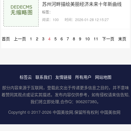
苏州河畔描绘美丽经济未来十年新曲线
标签：
阅读：100
时间：2026-01-28 12:15:27
首页
上一页
1
2
3
4
5
6
7
8
9
10
11
下一页
末页
标签云
联系我们
友情链接
所有用户
网站地图
部分内容来源于互联网，登载此文出于传递更多信息之目的，并不意味
着赞同其观点或证实其描述。发布内容仅供参考，如有侵权请来信告知,
我们将立即处理,合作Q：906207380。
Copyright © 2017-2026
中国美妆网
.保留所有权利
中国美妆网